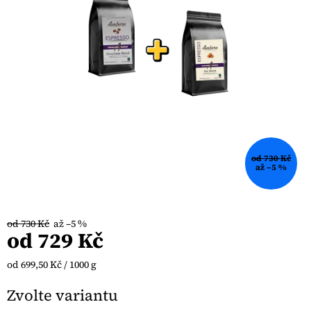
od 730 Kč
až –5 %
od 730 Kč
až –5 %
od
729 Kč
Měrná
od 699,50 Kč / 1000 g
cena:
Zvolte variantu