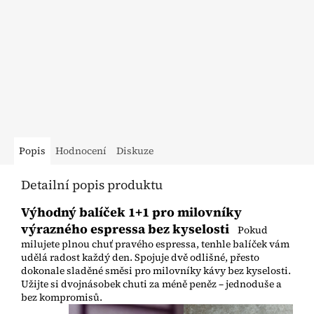
Nejlepší druhy
Registrovaní zákazníci
kávy
Sleva na všechny produkty
10%
Rodinná pražírna
Doprava zdarma
z MORAVY
nad 800 Kč s DPH
Popis
Hodnocení
Diskuze
Detailní popis produktu
Výhodný balíček 1+1 pro milovníky
výrazného espressa bez kyselosti
Pokud
milujete plnou chuť pravého espressa, tenhle balíček vám
udělá radost každý den. Spojuje dvě odlišné, přesto
dokonale sladěné směsi pro milovníky kávy bez kyselosti.
Užijte si dvojnásobek chuti za méně peněz – jednoduše a
bez kompromisů.