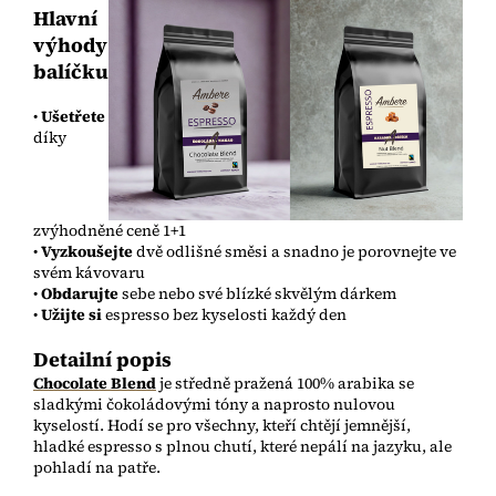
Hlavní
výhody
balíčku
•
Ušetřete
díky
zvýhodněné ceně 1+1
•
Vyzkoušejte
dvě odlišné směsi a snadno je porovnejte ve
svém kávovaru
•
Obdarujte
sebe nebo své blízké skvělým dárkem
•
Užijte si
espresso bez kyselosti každý den
Detailní popis
Chocolate Blend
je středně pražená 100% arabika se
sladkými čokoládovými tóny a naprosto nulovou
kyselostí. Hodí se pro všechny, kteří chtějí jemnější,
hladké espresso s plnou chutí, které nepálí na jazyku, ale
pohladí na patře.