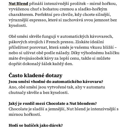
Nut Blend
přináší intenzivnější prožitek – mírně hořkou,
vyváženou chuť s bohatou cremou a sladko-hořkým
charakterem. Perfektní pro chvíle, kdy chcete silnější,
výraznější espresso, které si zachovává svou jemnost bez
kyselosti.
Obě směsi skvěle fungují v automatických kávovarech,
pákových strojích i French pressu. Získáte ideální
příležitost porovnat, která směs je vašemu vkusu bližší –
nebo si užívat obě podle nálady. Díky výhodnému balíčku
máte dvojnásobek kávy za lepší cenu, takže si můžete
dopřát dokonalý šálek každý den.
Často kladené dotazy
Jsou směsi vhodné do automatického kávovaru?
Ano, obě směsi jsou vytvořené tak, aby v automatu
chutnaly skvěle a bez kyselosti.
Jaký je rozdíl mezi Chocolate a Nut blendem?
Chocolate je sladší a jemnější, Nut blend je intenzivnější s
mírnou hořkostí.
Hodí se balíček jako dárek?