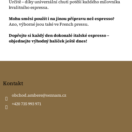
Určitě – díky univerzální chuti potěší každého milovníka
kvalitního espressa.
Mohu směsi použít i na jinou přípravu než espresso?
Ano, výborné jsou také ve French pressu.
Dopřejte si každý den dokonalé italské espresso –
objednejte výhodný balíček ještě dnes!
Z
á
p
a
Kontakt
t
í
obchod.ambere
@
seznam.cz
+420 735 993 971