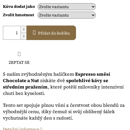
Kávu dodat jako
Zvolit hmotnost
Přidat do košíku
ZEPTAT SE
S naším zvýhodněným balíčkem
Espresso směsí
Chocolate a Nut
získáte dvě
spolehlivé kávy se
středním pražením
, které potěší milovníky intenzivní
chuti bez kyselosti.
Tento set spojuje plnou vůni a čerstvost obou blendů za
výhodnější cenu, díky čemuž si svůj oblíbený šálek
vychutnáte každý den s radostí.
Detailní informace