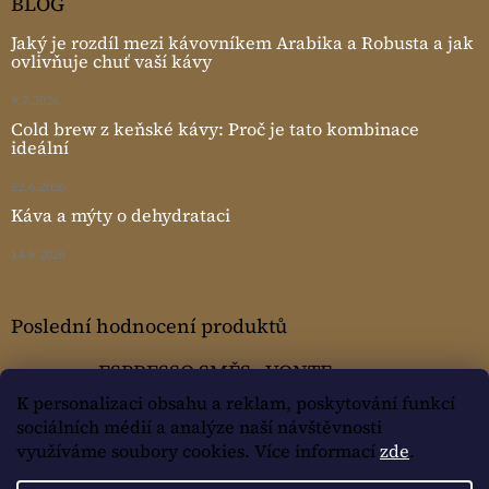
BLOG
Jaký je rozdíl mezi kávovníkem Arabika a Robusta a jak
ovlivňuje chuť vaší kávy
9.7.2026
Cold brew z keňské kávy: Proč je tato kombinace
ideální
22.6.2026
Káva a mýty o dehydrataci
14.6.2026
Poslední hodnocení produktů
ESPRESSO SMĚS - VONTE
Žaneta Mušková
|
K personalizaci obsahu a reklam, poskytování funkcí
Hodnocení produktu je 5 z 5 hvězdiček.
sociálních médií a analýze naší návštěvnosti
využíváme soubory cookies. Více informací
zde
.