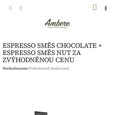
Přejít
NÁKU
na
obsah
KOŠÍK
ESPRESSO SMĚS CHOCOLATE +
ESPRESSO SMĚS NUT ZA
ZVÝHODNĚNOU CENU
Průměrné
Neohodnoceno
Podrobnosti hodnocení
hodnocení
produktu
je
0,0
z
5
hvězdiček.