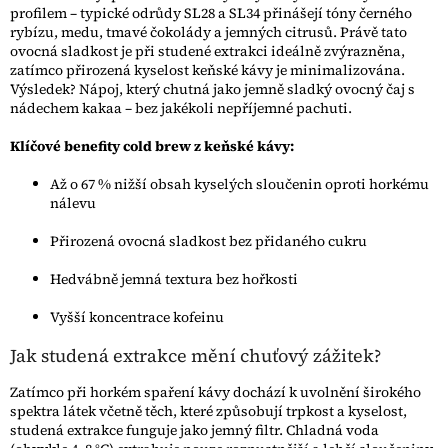
profilem – typické odrůdy SL28 a SL34 přinášejí tóny černého
rybízu, medu, tmavé čokolády a jemných citrusů. Právě tato
ovocná sladkost je při studené extrakci ideálně zvýrazněna,
zatímco přirozená kyselost keňské kávy je minimalizována.
Výsledek? Nápoj, který chutná jako jemně sladký ovocný čaj s
nádechem kakaa – bez jakékoli nepříjemné pachuti.
Klíčové benefity cold brew z keňské kávy:
Až o 67 % nižší obsah kyselých sloučenin oproti horkému
nálevu
Přirozená ovocná sladkost bez přidaného cukru
Hedvábně jemná textura bez hořkosti
Vyšší koncentrace kofeinu
Jak studená extrakce mění chuťový zážitek?
Zatímco při horkém spaření kávy dochází k uvolnění širokého
spektra látek včetně těch, které způsobují trpkost a kyselost,
studená extrakce funguje jako jemný filtr. Chladná voda