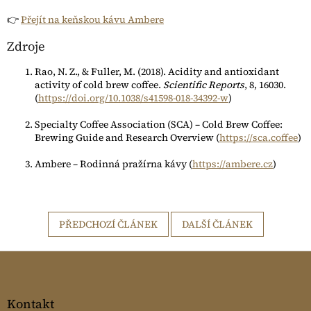
👉
Přejít na keňskou kávu Ambere
Zdroje
Rao, N. Z., & Fuller, M. (2018). Acidity and antioxidant
activity of cold brew coffee.
Scientific Reports
, 8, 16030.
(
https://doi.org/10.1038/s41598-018-34392-w
)
Specialty Coffee Association (SCA) – Cold Brew Coffee:
Brewing Guide and Research Overview (
https://sca.coffee
)
Ambere – Rodinná pražírna kávy (
https://ambere.cz
)
PŘEDCHOZÍ ČLÁNEK
DALŠÍ ČLÁNEK
Z
á
p
a
Kontakt