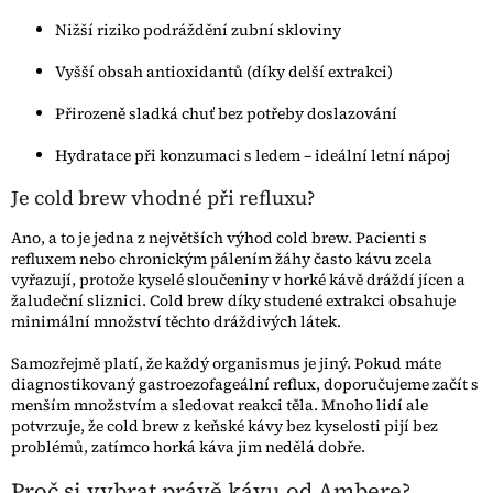
Nižší riziko podráždění zubní skloviny
Vyšší obsah antioxidantů (díky delší extrakci)
Přirozeně sladká chuť bez potřeby doslazování
Hydratace při konzumaci s ledem – ideální letní nápoj
Je cold brew vhodné při refluxu?
Ano, a to je jedna z největších výhod cold brew. Pacienti s
refluxem nebo chronickým pálením žáhy často kávu zcela
vyřazují, protože kyselé sloučeniny v horké kávě dráždí jícen a
žaludeční sliznici. Cold brew díky studené extrakci obsahuje
minimální množství těchto dráždivých látek.
Samozřejmě platí, že každý organismus je jiný. Pokud máte
diagnostikovaný gastroezofageální reflux, doporučujeme začít s
menším množstvím a sledovat reakci těla. Mnoho lidí ale
potvrzuje, že cold brew z keňské kávy bez kyselosti pijí bez
problémů, zatímco horká káva jim nedělá dobře.
Proč si vybrat právě kávu od Ambere?