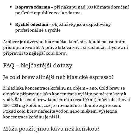
Doprava zdarma
– při nákupu nad 800 Kč máte doručení
po České republice zcela zdarma
Rychlé odeslání
– objednávky jsou expedovány
profesionálně a rychle
Ambere je důvěryhodná značka, která si zakládá na osobním
přístupu a kvalitě. A právě taková káva si zaslouží, abyste z ní
připravili to nejlepší cold brew.
FAQ – Nejčastější dotazy
Je cold brew silnější než klasické espresso?
Z hlediska koncentrace kofeinu na objem – ano. Cold brew se
obvykle připravuje jako koncentrát s vyšším poměrem kávy k
vodě. Šálek cold brew koncentrátu (cca 100 ml) může obsahovat
150–200 mg kofeinu, což je srovnatelné s double espressem.
Pokud cold brew naředíte vodou nebo mlékem, výsledná
koncentrace kofeinu je nižší.
Můžu použít jinou kávu než keňskou?