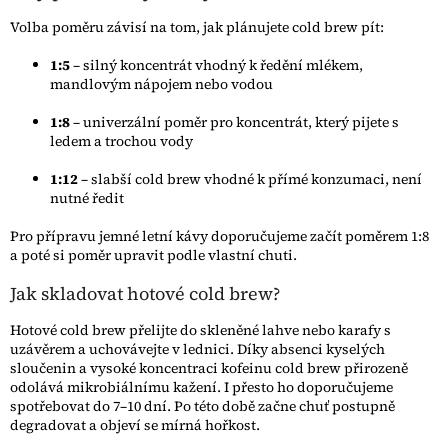
Volba poměru závisí na tom, jak plánujete cold brew pít:
1:5
– silný koncentrát vhodný k ředění mlékem,
mandlovým nápojem nebo vodou
1:8
– univerzální poměr pro koncentrát, který pijete s
ledem a trochou vody
1:12
– slabší cold brew vhodné k přímé konzumaci, není
nutné ředit
Pro přípravu jemné letní kávy doporučujeme začít poměrem 1:8
a poté si poměr upravit podle vlastní chuti.
Jak skladovat hotové cold brew?
Hotové cold brew přelijte do skleněné lahve nebo karafy s
uzávěrem a uchovávejte v lednici. Díky absenci kyselých
sloučenin a vysoké koncentraci kofeinu cold brew přirozeně
odolává mikrobiálnímu kažení. I přesto ho doporučujeme
spotřebovat do 7–10 dní. Po této době začne chuť postupně
degradovat a objeví se mírná hořkost.