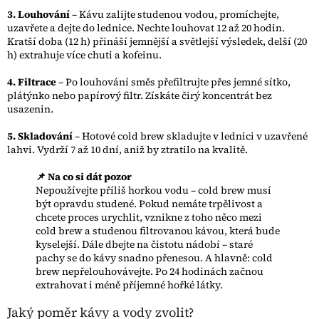
3. Louhování
– Kávu zalijte studenou vodou, promíchejte,
uzavřete a dejte do lednice. Nechte louhovat 12 až 20 hodin.
Kratší doba (12 h) přináší jemnější a světlejší výsledek, delší (20
h) extrahuje více chuti a kofeinu.
4. Filtrace
– Po louhování směs přefiltrujte přes jemné sítko,
plátýnko nebo papírový filtr. Získáte čirý koncentrát bez
usazenin.
5. Skladování
– Hotové cold brew skladujte v lednici v uzavřené
lahvi. Vydrží 7 až 10 dní, aniž by ztratilo na kvalitě.
📌 Na co si dát pozor
Nepoužívejte příliš horkou vodu – cold brew musí
být opravdu studené. Pokud nemáte trpělivost a
chcete proces urychlit, vznikne z toho něco mezi
cold brew a studenou filtrovanou kávou, která bude
kyselejší. Dále dbejte na čistotu nádobí – staré
pachy se do kávy snadno přenesou. A hlavně: cold
brew nepřelouhovávejte. Po 24 hodinách začnou
extrahovat i méně příjemné hořké látky.
Jaký poměr kávy a vody zvolit?