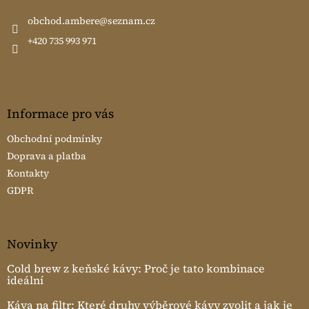
t
í
obchod.ambere
@
seznam.cz
+420 735 993 971
Informace pro vás
Obchodní podmínky
Doprava a platba
Kontakty
GDPR
Novinky
Cold brew z keňské kávy: Proč je tato kombinace
ideální
Káva na filtr: Které druhy výběrové kávy zvolit a jak je