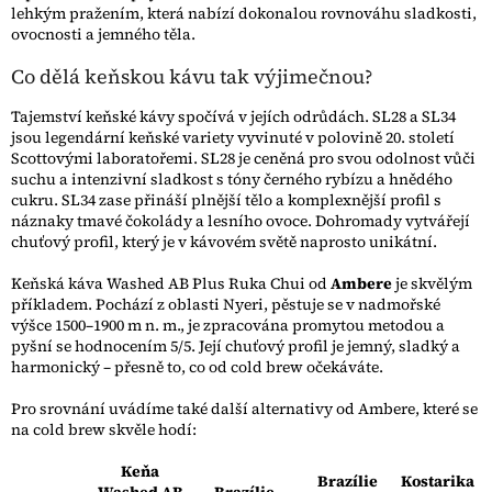
lehkým pražením, která nabízí dokonalou rovnováhu sladkosti,
ovocnosti a jemného těla.
Co dělá keňskou kávu tak výjimečnou?
Tajemství keňské kávy spočívá v jejích odrůdách. SL28 a SL34
jsou legendární keňské variety vyvinuté v polovině 20. století
Scottovými laboratořemi. SL28 je ceněná pro svou odolnost vůči
suchu a intenzivní sladkost s tóny černého rybízu a hnědého
cukru. SL34 zase přináší plnější tělo a komplexnější profil s
náznaky tmavé čokolády a lesního ovoce. Dohromady vytvářejí
chuťový profil, který je v kávovém světě naprosto unikátní.
Keňská káva Washed AB Plus Ruka Chui od
Ambere
je skvělým
příkladem. Pochází z oblasti Nyeri, pěstuje se v nadmořské
výšce 1500–1900 m n. m., je zpracována promytou metodou a
pyšní se hodnocením 5/5. Její chuťový profil je jemný, sladký a
harmonický – přesně to, co od cold brew očekáváte.
Pro srovnání uvádíme také další alternativy od Ambere, které se
na cold brew skvěle hodí:
Keňa
Brazílie
Kostarika