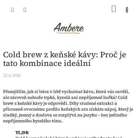
Přejít
NÁKU
na
obsah
KOŠÍK
Cold brew z keňské kávy: Proč je
tato kombinace ideální
22.6.2026
Přemýšlíte, jak si letos v létě vychutnat kávu, která vás osvěží,
ale zároveň nebude trpká, kyselá ani nepříjemně hořká? Cold
brew z keňské kávy je odpovědí. Díky studené extrakci a
přirozeně ovocnému profilu keňských zrn získáte nápoj, který je
sladký, jemný a doslova se rozplývá na jazyku – bez jediného
nepříjemného kyselého tónu.
TL;DR