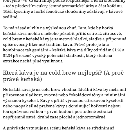
(obvykle 4–8 °C) extrahuje pouze rozpustnější a lehčí sloučeniny
– tedy především cukry, jemné aromatické látky a část kofeinu.
Těžší kyseliny a hořké fenolické sloučeniny zůstávají v kávové
sedlině.
To má zásadní vliv na výslednou chuť. Tam, kde by horká
keňská káva mohla u někoho působit příliš ostře až citrusově,
cold brew z keňské kávy je sametově hladké, sladké a připomíná
spíše ovocný likér než tradiční kávu. Právě proto je tato
kombinace tak geniální – keňská káva má díky odrůdám SL28 a
SL34 přirozeně vysoký potenciál sladkosti, který studená
extrakce nechá plně vyniknout.
Která káva je na cold brew nejlepší? (A proč
právě keňská)
Ne každá káva je na cold brew vhodná. Ideální káva by měla mít
přirozenou sladkost, ovocné nebo čokoládové tóny a minimální
výraznou kyselost. Kávy s příliš výraznou citrusovou kyselostí
nebo naopak silně pražené kávy s dominující hořkostí nejsou
tou správnou volbou – první budou i po studené extrakci
nepříjemně ostré, druhé zase ploché a jednorozměrné.
A právě zde vstupuje na scénu keňská káva se středním až