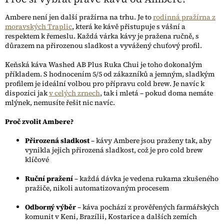
Ambere není jen další pražírna na trhu. Je to
rodinná pražírna z
moravských Traplic
, která ke kávě přistupuje s vášní a
respektem k řemeslu. Každá várka kávy je pražena ručně, s
důrazem na přirozenou sladkost a vyvážený chuťový profil.
Keňská káva Washed AB Plus Ruka Chui je toho dokonalým
příkladem. S hodnocením 5/5 od zákazníků a jemným, sladkým
profilem je ideální volbou pro přípravu cold brew. Je navíc k
dispozici jak
v celých zrnech
, tak i mletá – pokud doma nemáte
mlýnek, nemusíte řešit nic navíc.
Proč zvolit Ambere?
Přirozená sladkost
– kávy Ambere jsou praženy tak, aby
vynikla jejich přirozená sladkost, což je pro cold brew
klíčové
Ruční pražení
– každá dávka je vedena rukama zkušeného
pražiče, nikoli automatizovaným procesem
Odborný výběr
– káva pochází z prověřených farmářských
komunit v Keni, Brazílii, Kostarice a dalších zemích