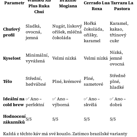
Washed AB
Brazílie
Parametr
Cerrado Lua
Tarrazu La
Plus Ruka
Mogiana
Roxa
Pastora
Chui
Hořká
Karamel,
Sladká,
Nugát, lískový
Chuťový
čokoláda,
kakao,
ovocná,
oříšek, mléčná
profil
oříšky,
třtinový
jemná
čokoláda
karamel
cukr
Nízká,
Minimální,
Kyselost
Velmi nízká
Velmi nízká
jemně
vyvážená
ovocná
Středně
Střední,
Plné,
Tělo
Plné, krémové
plné,
hedvábné
sametové
hladké
Ideální na
✅ Ano –
✅ Ano –
✅ Ano –
✅ Ano –
cold brew
perfektní
výborná
skvělá
dobrá
Hodnocení
5/5
5/5
5/5
5/5
zákazníků
Každá z těchto káv má své kouzlo. Zatímco brazilské varianty