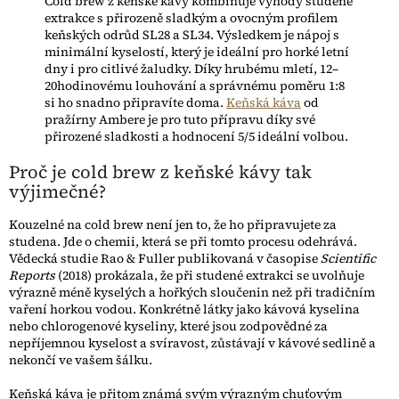
Cold brew z keňské kávy kombinuje výhody studené
extrakce s přirozeně sladkým a ovocným profilem
keňských odrůd SL28 a SL34. Výsledkem je nápoj s
minimální kyselostí, který je ideální pro horké letní
dny i pro citlivé žaludky. Díky hrubému mletí, 12–
20hodinovému louhování a správnému poměru 1:8
si ho snadno připravíte doma.
Keňská káva
od
pražírny Ambere je pro tuto přípravu díky své
přirozené sladkosti a hodnocení 5/5 ideální volbou.
Proč je cold brew z keňské kávy tak
výjimečné?
Kouzelné na cold brew není jen to, že ho připravujete za
studena. Jde o chemii, která se při tomto procesu odehrává.
Vědecká studie Rao & Fuller publikovaná v časopise
Scientific
Reports
(2018) prokázala, že při studené extrakci se uvolňuje
výrazně méně kyselých a hořkých sloučenin než při tradičním
vaření horkou vodou. Konkrétně látky jako kávová kyselina
nebo chlorogenové kyseliny, které jsou zodpovědné za
nepříjemnou kyselost a svíravost, zůstávají v kávové sedlině a
nekončí ve vašem šálku.
Keňská káva je přitom známá svým výrazným chuťovým