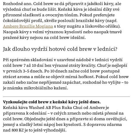
Rozhodně ano. Cold brew se dá připravit z jakékoli kávy, ale
výsledná chuť se bude lišit. Keňská káva je ideální díky své
přirozené sladkosti a ovocným tónům. Pokud preferujete
čokoládovější profil, skvěle poslouží brazilské kávy (např.
Ambere Brazílie Mogiana
s tóny nugátu a lískového oříšku).
Naopak kávy s velmi výraznou kyselostí nebo naopak tmavě
pražené kávy nejsou na cold brew ideální.
Jak dlouho vydrží hotové cold brew v lednici?
Při správném skladování v uzavřené nádobě v lednici vydrží
cold brew 7 až 10 dní bez výrazné ztráty kvality. Chuť je nejlepší
v prvních 3–5 dnech. Po 10 dnech začne cold brew postupně
ztrácet aroma a může se objevit mírná hořkost. Pokud cold brew
zakalí nebo začne nepříjemně zapáchat, rozhodně ho vylijte – to
je známka mikrobiálního kažení.
Vyzkoušejte cold brew z keňské kávy ještě dnes.
Keňská káva Washed AB Plus Ruka Chui od Ambere je
připravena k odeslání – v celých zrnech nebo mletá přesně na
cold brew. Objednejte ještě dnes a připravte si doma osvěžující,
jemný a sladký letní nápoj bez kyselosti. S dopravou zdarma
nad 800 Kč je to ještě výhodnější.