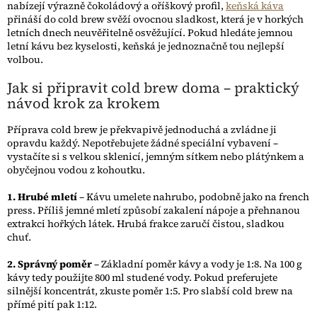
nabízejí výrazně čokoládový a oříškový profil,
keňská káva
přináší do cold brew svěží ovocnou sladkost, která je v horkých
letních dnech neuvěřitelně osvěžující. Pokud hledáte jemnou
letní kávu bez kyselosti, keňská je jednoznačně tou nejlepší
volbou.
Jak si připravit cold brew doma – praktický
návod krok za krokem
Příprava cold brew je překvapivě jednoduchá a zvládne ji
opravdu každý. Nepotřebujete žádné speciální vybavení –
vystačíte si s velkou sklenicí, jemným sítkem nebo plátýnkem a
obyčejnou vodou z kohoutku.
1. Hrubé mletí
– Kávu umelete nahrubo, podobně jako na french
press. Příliš jemné mletí způsobí zakalení nápoje a přehnanou
extrakci hořkých látek. Hrubá frakce zaručí čistou, sladkou
chuť.
2. Správný poměr
– Základní poměr kávy a vody je 1:8. Na 100 g
kávy tedy použijte 800 ml studené vody. Pokud preferujete
silnější koncentrát, zkuste poměr 1:5. Pro slabší cold brew na
přímé pití pak 1:12.