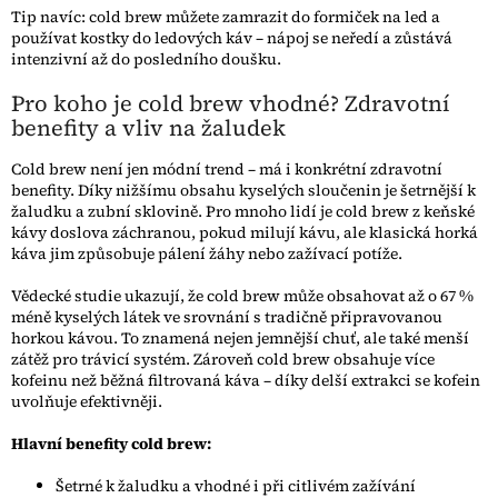
Tip navíc: cold brew můžete zamrazit do formiček na led a
používat kostky do ledových káv – nápoj se neředí a zůstává
intenzivní až do posledního doušku.
Pro koho je cold brew vhodné? Zdravotní
benefity a vliv na žaludek
Cold brew není jen módní trend – má i konkrétní zdravotní
benefity. Díky nižšímu obsahu kyselých sloučenin je šetrnější k
žaludku a zubní sklovině. Pro mnoho lidí je cold brew z keňské
kávy doslova záchranou, pokud milují kávu, ale klasická horká
káva jim způsobuje pálení žáhy nebo zažívací potíže.
Vědecké studie ukazují, že cold brew může obsahovat až o 67 %
méně kyselých látek ve srovnání s tradičně připravovanou
horkou kávou. To znamená nejen jemnější chuť, ale také menší
zátěž pro trávicí systém. Zároveň cold brew obsahuje více
kofeinu než běžná filtrovaná káva – díky delší extrakci se kofein
uvolňuje efektivněji.
Hlavní benefity cold brew:
Šetrné k žaludku a vhodné i při citlivém zažívání