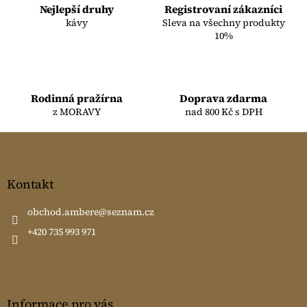
c
Nejlepší druhy
Registrovaní zákazníci
í
kávy
Sleva na všechny produkty
p
10%
r
v
k
y
Rodinná pražírna
Doprava zdarma
v
z MORAVY
nad 800 Kč s DPH
ý
p
Z
i
á
s
u
p
a
Kontakt
t
í
obchod.ambere
@
seznam.cz
+420 735 993 971
Informace pro vás