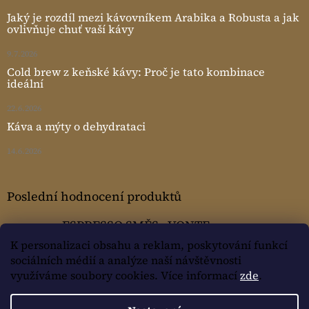
Jaký je rozdíl mezi kávovníkem Arabika a Robusta a jak
ovlivňuje chuť vaší kávy
9.7.2026
Cold brew z keňské kávy: Proč je tato kombinace
ideální
22.6.2026
Káva a mýty o dehydrataci
14.6.2026
Poslední hodnocení produktů
ESPRESSO SMĚS - VONTE
Žaneta Mušková
|
K personalizaci obsahu a reklam, poskytování funkcí
Hodnocení produktu je 5 z 5 hvězdiček.
sociálních médií a analýze naší návštěvnosti
využíváme soubory cookies. Více informací
zde
.
Vytvořil Shoptet