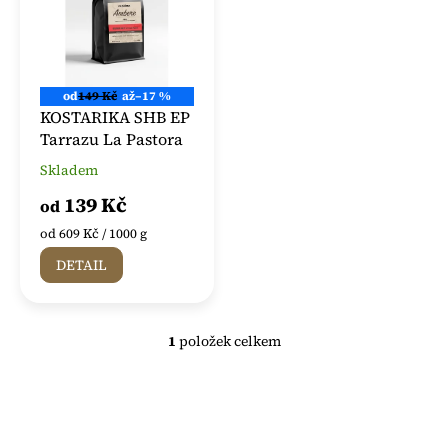
s
k
p
t
r
ů
o
d
od
149 Kč
až
–17 %
u
KOSTARIKA SHB EP
k
Tarrazu La Pastora
t
Skladem
Průměrné
ů
hodnocení
139 Kč
od
produktu
je
Měrná
od 609 Kč / 1000 g
5,0
cena:
DETAIL
z
5
hvězdiček.
1
položek celkem
O
v
l
á
d
a