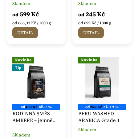
BRAZILSKÉ KÁVY
Skladem
Skladem
Průměrné
Průměrné
ů
hodnocení
hodnocení
599 Kč
245 Kč
od
od
produktu
produktu
je
je
Měrná
Měrná
od 666,33 Kč / 1000 g
od 699 Kč / 1000 g
5,0
5,0
cena:
cena:
DETAIL
DETAIL
z
z
5
5
hvězdiček.
hvězdiček.
Novinka
Novinka
Tip
od
430 Kč
až
–7 %
od
255 Kč
až
–19 %
RODINNÁ SMĚS
PERU WASHED
AMBERE – jemně
ARABICA Grade 1
pražená směs kávy
Skladem
Průměrné
Arabika
Skladem
hodnocení