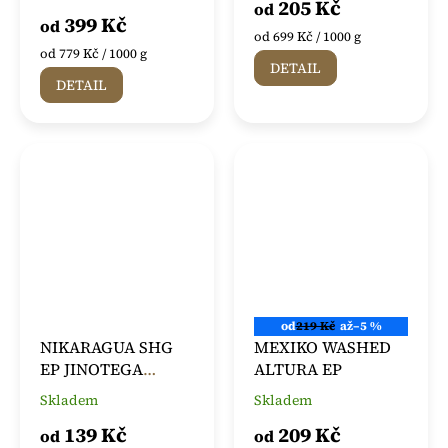
205 Kč
od
produktu
399 Kč
od
je
Měrná
od 699 Kč / 1000 g
5,0
Měrná
cena:
od 779 Kč / 1000 g
DETAIL
z
cena:
DETAIL
5
hvězdiček.
od
219 Kč
až
–5 %
NIKARAGUA SHG
MEXIKO WASHED
EP JINOTEGA
ALTURA EP
FINCA SAN RAMON
Skladem
Skladem
Průměrné
Průměrné
hodnocení
hodnocení
139 Kč
209 Kč
od
od
produktu
produktu