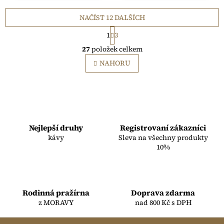
NAČÍST 12 DALŠÍCH
S
1
3
t
O
r
27
položek celkem
v
á
l
NAHORU
n
á
k
o
d
v
a
á
c
n
í
í
p
Nejlepší druhy
Registrovaní zákazníci
r
kávy
Sleva na všechny produkty
v
10%
k
y
v
ý
p
Rodinná pražírna
Doprava zdarma
i
z MORAVY
nad 800 Kč s DPH
s
u
Z