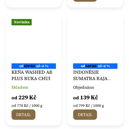
hvězdiček.
Novinka
od
239 Kč
až
–4 %
od
149 Kč
až
–6 %
KEŇA WASHED AB
INDONÉSIE
PLUS RUKA CHUI
SUMATRA RAJA
TOBA
Skladem
Objednáno
Průměrné
Průměrné
hodnocení
hodnocení
229 Kč
139 Kč
od
od
produktu
produktu
je
je
Měrná
Měrná
od 778 Kč / 1000 g
od 799 Kč / 1000 g
5,0
5,0
cena:
cena:
DETAIL
DETAIL
z
z
5
5
hvězdiček.
hvězdiček.