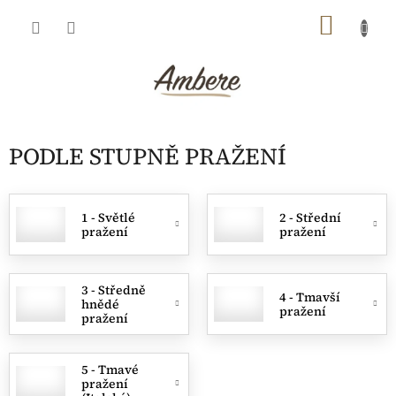
Přejít
NÁKU
na
obsah
KOŠÍK
PODLE STUPNĚ PRAŽENÍ
1 - Světlé
2 - Střední
pražení
pražení
3 - Středně
4 - Tmavší
hnědé
pražení
pražení
5 - Tmavé
pražení