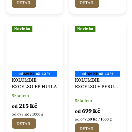
DETAIL
DETAIL
z
z
5
5
hvězdiček.
hvězdiček.
Novinka
Novinka
od
229 Kč
až
–12 %
od
759 Kč
až
–13 %
KOLUMBIE
KOLUMBIE
EXCELSO EP HUILA
EXCELSO + PERU
WASHED GRADE 1
Skladem
Průměrné
Skladem
hodnocení
215 Kč
od
produktu
699 Kč
od
je
Měrná
od 698 Kč / 1000 g
5,0
cena:
Měrná
od 649,50 Kč / 1000 g
DETAIL
z
cena:
DETAIL
5