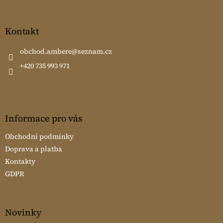
á
p
a
Kontakt
t
í
obchod.ambere
@
seznam.cz
+420 735 993 971
Informace pro vás
Obchodní podmínky
Doprava a platba
Kontakty
GDPR
Novinky