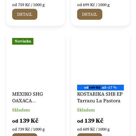
je
je
Měrná
Měrná
od 759 Kč / 1000 g
od 699 Kč / 1000 g
5,0
5,0
cena:
cena:
DETAIL
DETAIL
z
z
5
5
hvězdiček.
hvězdiček.
Novinka
od
149 Kč
až
–17 %
MEXIKO SHG
KOSTARIKA SHB EP
OAXACA
Tarrazu La Pastora
ESMERALDA
Skladem
Skladem
Průměrné
Průměrné
hodnocení
hodnocení
139 Kč
139 Kč
od
od
produktu
produktu
je
je
Měrná
Měrná
od 739 Kč / 1000 g
od 609 Kč / 1000 g
5,0
5,0
cena:
cena: