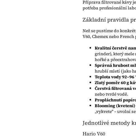
Příprava filtrované kávy j
potřeba profesionální labo
Základní pravidla p
Než se pustíme do konkrét
V60, Chemex nebo French 
Kvalitní čerstvě na
grinder), který mele
hořké a přeextrahov
Správná hrubost ml
hrubší mletí (jako h
Teplota vody 92–96 
Zlatý poměr 60 g káv
Čerstvá filtrovaná 
nebo tvrdé vodě.
Propláchnutí papíro
Blooming (kvetení)
„vykvete" – uvolní s
Jednotlivé metody k
Hario V60