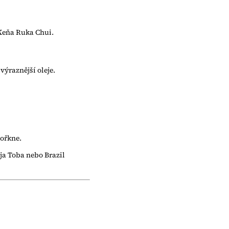
a Keňa Ruka Chui.
výraznější oleje.
hořkne.
ja Toba nebo Brazil