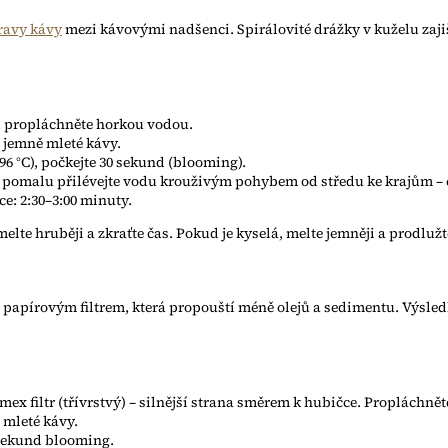
ravy kávy
mezi kávovými nadšenci. Spirálovité drážky v kuželu zaj
r, propláchněte horkou vodou.
 jemně mleté kávy.
–96 °C), počkejte 30 sekund (blooming).
pomalu přilévejte vodu krouživým pohybem od středu ke krajům – 
e: 2:30–3:00 minuty.
elte hruběji a zkraťte čas. Pokud je kyselá, melte jemněji a prodlužt
 papírovým filtrem, která propouští méně olejů a sedimentu. Výsled
mex filtr (třívrstvý) – silnější strana směrem k hubičce. Propláchně
 mleté kávy.
0 sekund blooming.