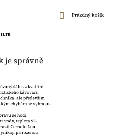
NÁKUPNÍ
Prázdný košík
KOŠÍK
FILTR
k je správně
évaný šálek z kvalitní
omatického kávovaru
echnika, ale především
 jakým chybám se vyhnout.
ípravu se hodí
tr vody, teplota 92–
razil Cerrado Lua
ynikají přirozenou