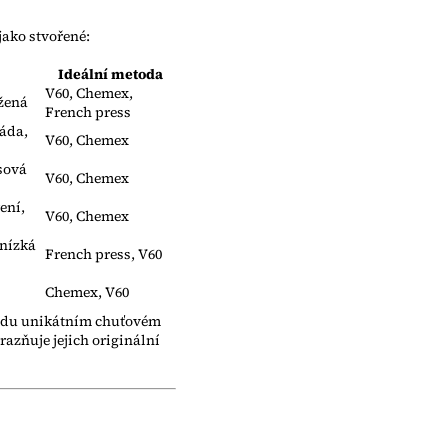
 jako stvořené:
Ideální metoda
V60, Chemex,
ážená
French press
áda,
V60, Chemex
sová
V60, Chemex
ení,
V60, Chemex
 nízká
French press, V60
Chemex, V60
avdu unikátním chuťovém
ýrazňuje jejich originální