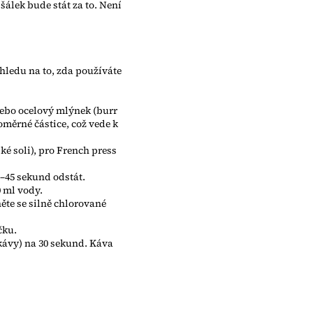
šálek bude stát za to. Není
 ohledu na to, zda používáte
nebo ocelový mlýnek (burr
oměrné částice, což vede k
é soli), pro French press
0–45 sekund odstát.
0 ml vody.
něte se silně chlorované
čku.
kávy) na 30 sekund. Káva