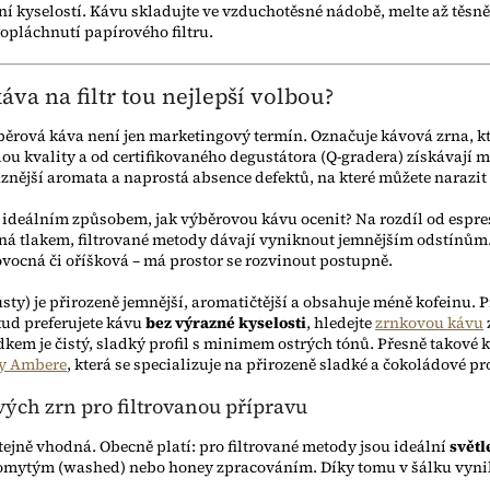
í kyselostí. Kávu skladujte ve vzduchotěsné nádobě, melte až těsn
opláchnutí papírového filtru.
áva na filtr tou nejlepší volbou?
ěrová káva není jen marketingový termín. Označuje kávová zrna, kt
ou kvality a od certifikovaného degustátora (Q-gradera) získávají m
aznější aromata a naprostá absence defektů, na které můžete narazi
a ideálním způsobem, jak výběrovou kávu ocenit? Na rozdíl od espres
ná tlakem, filtrované metody dávají vyniknout jemnějším odstínům
vocná či oříšková – má prostor se rozvinout postupně.
sty) je přirozeně jemnější, aromatičtější a obsahuje méně kofeinu. 
ud preferujete kávu
bez výrazné kyselosti
, hledejte
zrnkovou kávu
kem je čistý, sladký profil s minimem ostrých tónů. Přesně takové 
ny Ambere
, která se specializuje na přirozeně sladké a čokoládové pro
ých zrn pro filtrovanou přípravu
 stejně vhodná. Obecně platí: pro filtrované metody jsou ideální
světl
romytým (washed) nebo honey zpracováním. Díky tomu v šálku vynikn