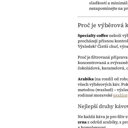
sladkostí a minimáln
nezapomínejte na pr
Proč je výběrová k
Specialty coffee
neboli výb
procházejí přísnou kontrol
Výsledek? Čistší chuť, výr
Proč je filtrovaná příprav
koncentrovaná a zvýrazně
čokoládová, karamelová, o
Arabika
(na rozdíl od robu
všech výběrových káv. Pok
metodou (washed) – výsled
rodinné moravské
pražír
Nejlepší druhy kávov
Ne každá káva je pro filtr
zrna
z odrůd arabiky, s p
a komplexnost.