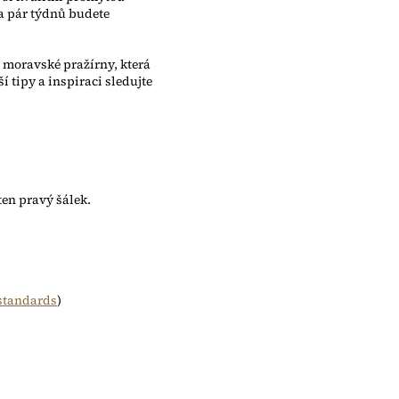
a pár týdnů budete
 moravské pražírny, která
í tipy a inspiraci sledujte
ten pravý šálek.
-standards
)