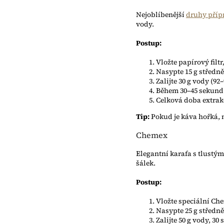
Nejoblíbenější
druhy příp
vody.
Postup:
Vložte papírový filt
Nasypte 15 g středně
Zalijte 30 g vody (92
Během 30–45 sekund 
Celková doba extrakc
Tip:
Pokud je káva hořká, m
Chemex
Elegantní karafa s tlustým
šálek.
Postup:
Vložte speciální Che
Nasypte 25 g středně
Zalijte 50 g vody, 3