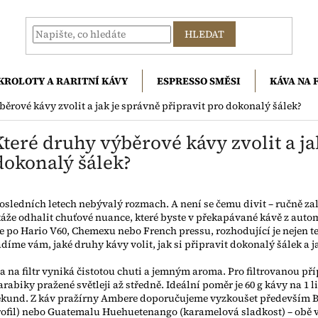
HLEDAT
KROLOTY A RARITNÍ KÁVY
ESPRESSO SMĚSI
KÁVA NA 
ýběrové kávy zvolit a jak je správně připravit pro dokonalý šálek?
 Které druhy výběrové kávy zvolit a ja
dokonalý šálek?
osledních letech nebývalý rozmach. A není se čemu divit – ručně zal
áže odhalit chuťové nuance, které byste v překapávané kávě z aut
te po Hario V60, Chemexu nebo French pressu, rozhodující je nejen t
díme vám, jaké druhy kávy volit, jak si připravit dokonalý šálek a
 na filtr vyniká čistotou chuti a jemným aroma. Pro filtrovanou př
abiky pražené světleji až středně. Ideální poměr je 60 g kávy na 1 li
sekund. Z káv pražírny Ambere doporučujeme vyzkoušet především B
ofil) nebo Guatemalu Huehuetenango (karamelová sladkost) – obě v