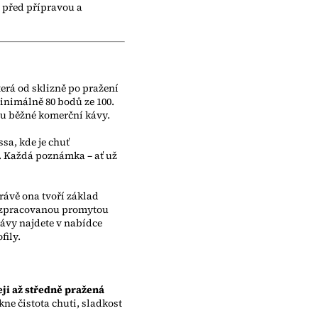
ě před přípravou a
erá od sklizně po pražení
inimálně 80 bodů ze 100.
t u běžné komerční kávy.
sa, kde je chuť
. Každá poznámka – ať už
Právě ona tvoří základ
zpracovanou promytou
kávy najdete v nabídce
fily.
eji až středně pražená
e čistota chuti, sladkost