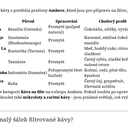
 kávy z portfolia pražírny
Ambere
, které jsou pro přípravu na filtru
Původ
Zpracování
Chuťový profil
Promyté (pulped
a
Brazílie (Cerrado)
Čokoláda, oříšky, vyv
natural)
go
Guatemala
Karamel, mléčná čokol
Promyté
(Huehuetenango)
mandle
 La
Med, hnědý cukr, citru
Kostarika (Tarrazu)
Promyté
sladkost
Černý rybíz, sladké koř
Tanzánie
Promyté
sušené ovoce
Polopromyté (wet-
Koření, cedr, plné tělo,
Toba
Indonésie (Sumatra)
hulled)
kyselost
ka
Černý čaj, grapefruit,
Keňa
Promyté
šťavnatá acidita
v kategorii
Káva na filtr
na e-shopu Ambere. Pokud toužíte po opr
zkoušet také
mikroloty a raritní kávy
– jsou pražené světleji, což zv
nalý šálek filtrované kávy?