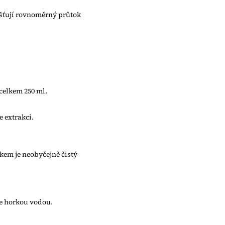
išťují rovnoměrný průtok
celkem 250 ml.
e extrakci.
kem je neobyčejně čistý
te horkou vodou.