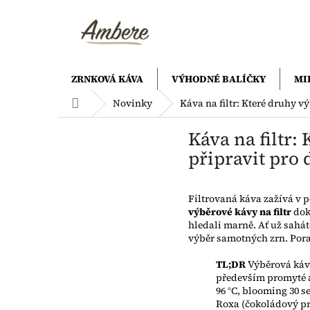
Přejít
na
obsah
ZRNKOVÁ KÁVA
VÝHODNÉ BALÍČKY
MI
Domů
Novinky
Káva na filtr: Které druhy v
Káva na filtr:
připravit pro 
Filtrovaná káva zažívá v p
výběrové kávy na filtr
dok
hledali marně. Ať už sahá
výběr samotných zrn. Pora
TL;DR
Výběrová káva
především promyté ar
96 °C, blooming 30 
Roxa (čokoládový pr