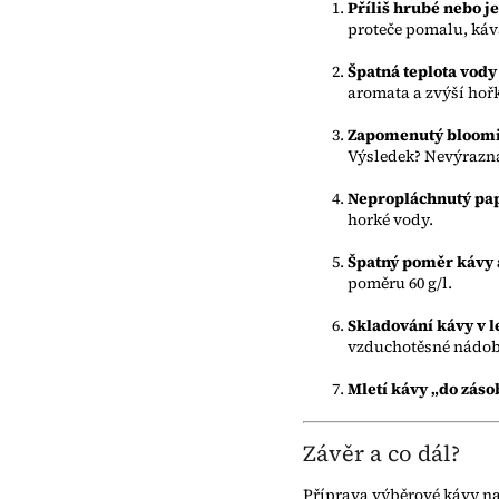
Příliš hrubé nebo j
proteče pomalu, káva
Špatná teplota vody
aromata a zvýší hořk
Zapomenutý bloom
Výsledek? Nevýrazná
Nepropláchnutý papí
horké vody.
Špatný poměr kávy 
poměru 60 g/l.
Skladování kávy v 
vzduchotěsné nádobě
Mletí kávy „do záso
Závěr a co dál?
Příprava výběrové kávy na 