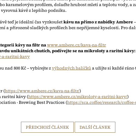
o karamelovým profilem, dolaďte hrubost mletí a teplotu vody, a z
e vyrovná kávě z lepšího podniku.
rávě teď je ideální čas vyzkoušet
kávu na přímo z nabídky Ambere
–
ní a přirozeně sladkých profilech bez nepříjemné kyselosti. Pro dalš
egorii kávy na filtr na
www.ambere.cz/kava-na-filtr
avdu unikátních chutích, podívejte se na mikroloty a raritní kávy:
a-raritni-kavy
 nad 800 Kč – vybírejte z
výhodných balíčků
a užijte si každé ráno 
r (
https://www.ambere.cz/kava-na-filtr/
)
 raritní kávy (
https://www.ambere.cz/mikroloty-a-raritni-kavy/
)
ociation - Brewing Best Practices (
https://sca.coffee/research/coffee
PŘEDCHOZÍ ČLÁNEK
DALŠÍ ČLÁNEK