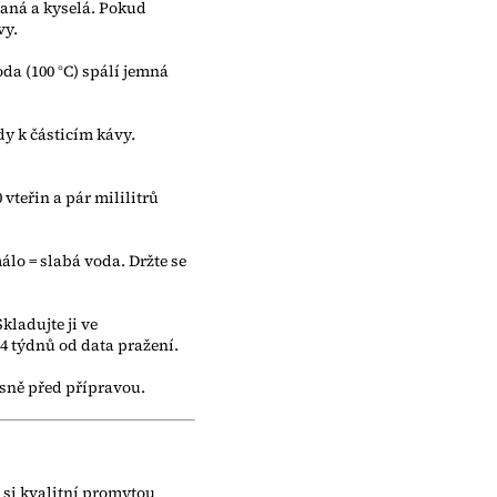
vaná a kyselá. Pokud
vy.
da (100 °C) spálí jemná
y k částicím kávy.
vteřin a pár mililitrů
álo = slabá voda. Držte se
kladujte ji ve
4 týdnů od data pražení.
sně před přípravou.
 si kvalitní promytou