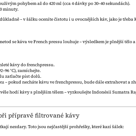
ouživým pohybem až do 420 ml (cca 4 dávky po 30–40 sekundách).
30 minuty.
důkladně – v šálku oceníte čistotu i u ovocnějších káv, jako je třeb
etod se káva ve French pressu louhuje – výsledkem je plnější tělo a 
mleté kávy do frenchpressu.
92–96 °C), zamíchejte.
 zatlačte píst dolů.
lku – pokud necháte kávu ve frenchpressu, bude dále extrahovat a z
věle hodí kávy s plnějším tělem – vyzkoušejte Indonésii Sumatra Ra
při přípravě filtrované kávy
kají nezdary. Toto jsou nejčastější prohřešky, které kazí šálek: