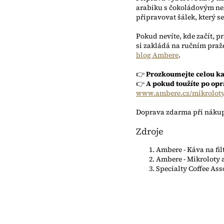
arabiku s čokoládovým neb
připravovat šálek, který s
Pokud nevíte, kde začít, p
si zakládá na ručním praže
blog Ambere
.
👉
Prozkoumejte celou kat
👉
A pokud toužíte po opr
www.ambere.cz/mikroloty-
Doprava zdarma při nákupu
Zdroje
Ambere - Káva na filt
Ambere - Mikroloty a
Specialty Coffee Ass