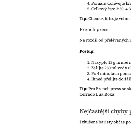
Pomalu dolévejte kr
Celkový čas: 3:30–4:
Tip:
Chemex filtruje velmi 
French press
Na rozdíl od přelévaných m
Postup:
Nasypte 15 g hrubě 
Zalijte 250 ml vody (
Po 4 minutách pomalu
Ihned přelijte do šá
Tip:
Pro French press se sk
Cerrado Lua Roxa.
Nejčastější chyby 
I zkušené baristy občas pot