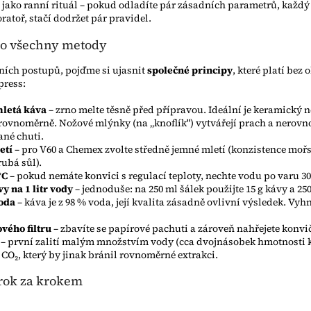
e jako ranní rituál – pokud odladíte pár zásadních parametrů, každý 
ratoř, stačí dodržet pár pravidel.
ro všechny metody
ních postupů, pojďme si ujasnit
společné principy
, které platí bez
press:
mletá káva
– zrno melte těsně před přípravou. Ideální je keramický 
 rovnoměrně. Nožové mlýnky (na „knoflík") vytvářejí prach a nerovn
ané chuti.
etí
– pro V60 a Chemex zvolte středně jemné mletí (konzistence mořsk
rubá sůl).
°C
– pokud nemáte konvici s regulací teploty, nechte vodu po varu 3
y na 1 litr vody
– jednoduše: na 250 ml šálek použijte 15 g kávy a 25
voda
– káva je z 98 % voda, její kvalita zásadně ovlivní výsledek. Vyh
vého filtru
– zbavíte se papírové pachuti a zároveň nahřejete konvi
– první zalití malým množstvím vody (cca dvojnásobek hmotnosti 
e CO₂, který by jinak bránil rovnoměrné extrakci.
rok za krokem