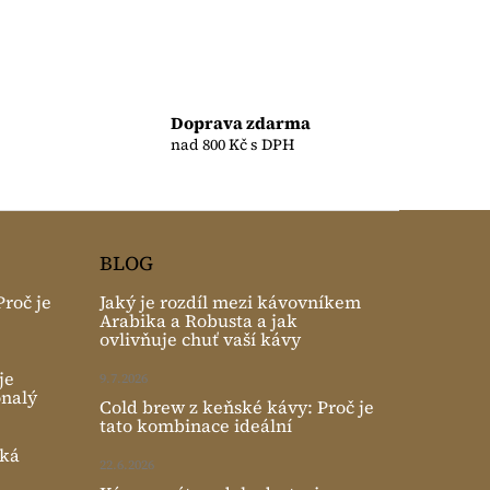
Doprava zdarma
nad 800 Kč s DPH
BLOG
roč je
Jaký je rozdíl mezi kávovníkem
Arabika a Robusta a jak
ovlivňuje chuť vaší kávy
je
9.7.2026
onalý
Cold brew z keňské kávy: Proč je
tato kombinace ideální
ská
22.6.2026