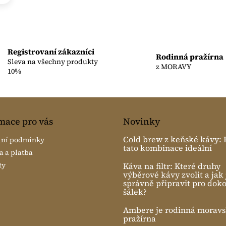
O
v
l
á
Registrovaní zákazníci
Rodinná pražírna
d
Sleva na všechny produkty
z MORAVY
a
10%
c
í
p
r
v
mace pro vás
Novinky
k
y
Cold brew z keňské kávy: P
ní podmínky
v
tato kombinace ideální
 a platba
ý
ty
p
Káva na filtr: Které druhy
výběrové kávy zvolit a jak 
i
správně připravit pro dok
s
šálek?
u
Ambere je rodinná morav
pražírna