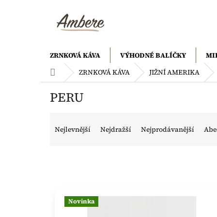
Přejít
na
obsah
ZRNKOVÁ KÁVA
VÝHODNÉ BALÍČKY
MI
Domů
ZRNKOVÁ KÁVA
JIŽNÍ AMERIKA
PERU
Ř
a
Nejlevnější
Nejdražší
Nejprodávanější
Abe
z
e
n
í
p
V
r
ý
o
Novinka
p
d