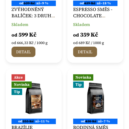
od
639 Kč
až
–9 %
od
439 Kč
až
–18 %
ZVÝHODNĚNÝ
ESPRESSO SMĚS -
BALÍČEK: 3 DRUHY
CHOCOLATE
BRAZILSKÉ KÁVY
BLEND
Skladem
Skladem
Průměrné
Průměrné
hodnocení
hodnocení
599 Kč
359 Kč
od
od
produktu
produktu
je
je
Měrná
Měrná
od 666,33 Kč / 1000 g
od 689 Kč / 1000 g
5,0
5,0
cena:
cena:
DETAIL
DETAIL
z
z
5
5
hvězdiček.
hvězdiček.
Akce
Novinka
Novinka
Tip
Tip
od
255 Kč
až
–11 %
od
430 Kč
až
–7 %
BRAZÍLIE
RODINNÁ SMĚS