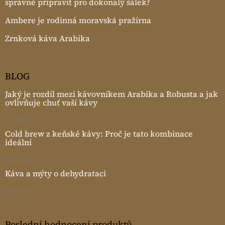
správně připravit pro dokonalý šálek?
Ambere je rodinná moravská pražírna
Zrnková káva Arabika
BLOG
Jaký je rozdíl mezi kávovníkem Arabika a Robusta a jak
ovlivňuje chuť vaší kávy
9.7.2026
Cold brew z keňské kávy: Proč je tato kombinace
ideální
22.6.2026
Káva a mýty o dehydrataci
14.6.2026
Poslední hodnocení produktů