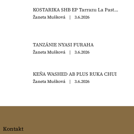
5
KOSTARIKA SHB EP Tarrazu La Pastora
z
5
Hodnocení
Žaneta Mušková
|
3.6.2026
hvězdiček.
produktu
je
5
z
TANZÁNIE NYASI FURAHA
5
hvězdiček.
Hodnocení
Žaneta Mušková
|
3.6.2026
produktu
je
5
KEŇA WASHED AB PLUS RUKA CHUI
z
5
Hodnocení
Žaneta Mušková
|
3.6.2026
hvězdiček.
produktu
je
5
z
Z
5
á
hvězdiček.
p
a
Kontakt