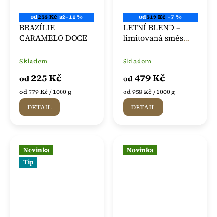
od
255 Kč
až
–11 %
od
519 Kč
–7 %
BRAZÍLIE
LETNÍ BLEND –
CARAMELO DOCE
limitovaná směs
kávy Ambere
Skladem
Skladem
225 Kč
479 Kč
od
od
Měrná
Měrná
od 779 Kč / 1000 g
od 958 Kč / 1000 g
cena:
cena:
DETAIL
DETAIL
Novinka
Novinka
Tip