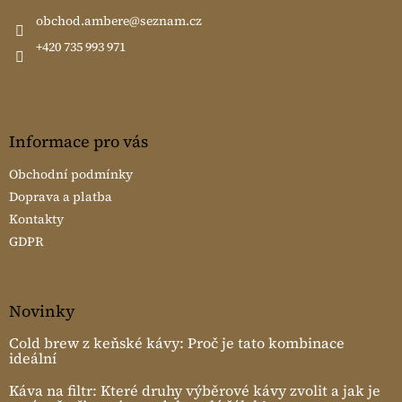
t
í
obchod.ambere
@
seznam.cz
+420 735 993 971
Informace pro vás
Obchodní podmínky
Doprava a platba
Kontakty
GDPR
Novinky
Cold brew z keňské kávy: Proč je tato kombinace
ideální
Káva na filtr: Které druhy výběrové kávy zvolit a jak je