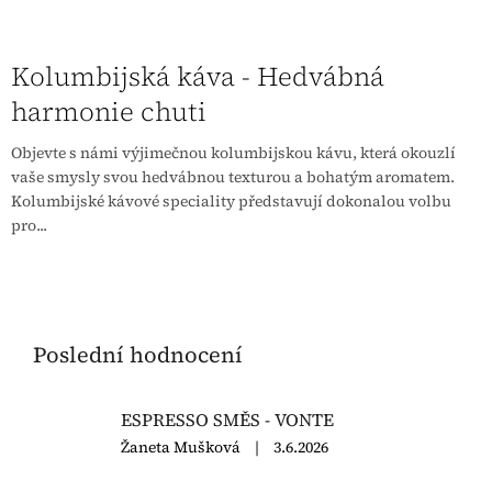
Kolumbijská káva - Hedvábná
harmonie chuti
Objevte s námi výjimečnou kolumbijskou kávu, která okouzlí
vaše smysly svou hedvábnou texturou a bohatým aromatem.
Kolumbijské kávové speciality představují dokonalou volbu
pro...
Poslední hodnocení
ESPRESSO SMĚS - VONTE
Hodnocení
Žaneta Mušková
|
3.6.2026
produktu
je