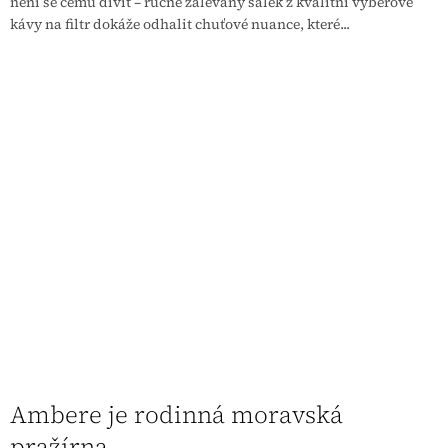
není se čemu divit – ručně zalévaný šálek z kvalitní výběrové
kávy na filtr dokáže odhalit chuťové nuance, které...
Ambere je rodinná moravská
pražírna