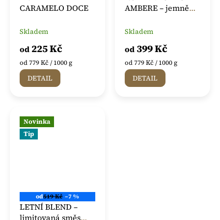
CARAMELO DOCE
AMBERE – jemně
pražená směs kávy
Arabika
Skladem
Skladem
225 Kč
399 Kč
od
od
Měrná
Měrná
od 779 Kč / 1000 g
od 779 Kč / 1000 g
cena:
cena:
DETAIL
DETAIL
Novinka
Tip
od
519 Kč
–7 %
LETNÍ BLEND –
limitovaná směs