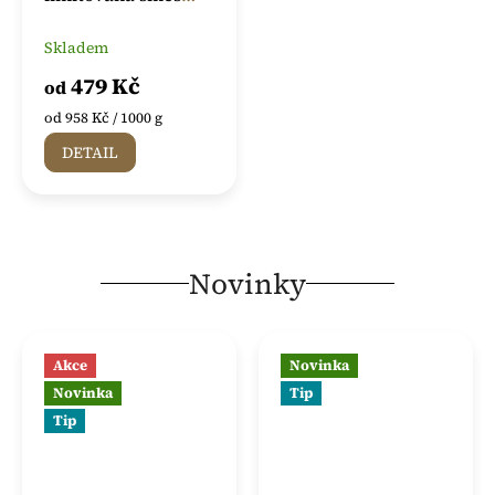
kávy Ambere
Skladem
479 Kč
od
Měrná
od 958 Kč / 1000 g
cena:
DETAIL
Novinky
Akce
Novinka
Novinka
Tip
Tip