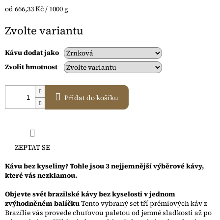
Měrná
od 666,33 Kč / 1000 g
cena:
Zvolte variantu
Kávu dodat jako
Zvolit hmotnost
Přidat do košíku
ZEPTAT SE
Kávu bez kyseliny? Tohle jsou 3 nejjemnější výběrové kávy,
které vás nezklamou.
Objevte svět brazilské kávy bez kyselosti v jednom
zvýhodněném balíčku
Tento vybraný set tří prémiových káv z
Brazílie vás provede chuťovou paletou od jemné sladkosti až po