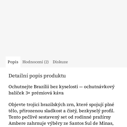
Nejlepší druhy
Registrovaní zákazníci
kávy
Sleva na všechny produkty
10%
Rodinná pražírna
Doprava zdarma
z MORAVY
nad 800 Kč s DPH
Popis
Hodnocení (2)
Diskuze
Detailní popis produktu
Ochutnejte Brazílii bez kyselosti — ochutnávkový
balíček 3× prémiová káva
Objevte trojici brazilských zrn, které spojují plné
tělo, přirozenou sladkost a čistý, bezkyselý profil.
Tento pečlivě sestavený set od rodinné pražírny
Ambere zahrnuje výběry ze Santos Sul de Minas,