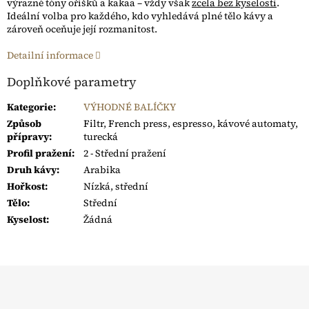
výrazné tóny oříšků a kakaa – vždy však
zcela bez kyselosti
.
Ideální volba pro každého, kdo vyhledává plné tělo kávy a
zároveň oceňuje její rozmanitost.
Detailní informace
Doplňkové parametry
Kategorie
:
VÝHODNÉ BALÍČKY
Způsob
Filtr, French press, espresso, kávové automaty,
přípravy
:
turecká
Profil pražení
:
2 - Střední pražení
Druh kávy
:
Arabika
Hořkost
:
Nízká, střední
Tělo
:
Střední
Kyselost
:
Žádná