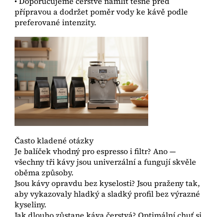
• Doporučujeme čerstvě namlít těsně před
přípravou a dodržet poměr vody ke kávě podle
preferované intenzity.
Často kladené otázky
Je balíček vhodný pro espresso i filtr? Ano —
všechny tři kávy jsou univerzální a fungují skvěle
oběma způsoby.
Jsou kávy opravdu bez kyselosti? Jsou praženy tak,
aby vykazovaly hladký a sladký profil bez výrazné
kyseliny.
Jak dlouho zůstane káva čerstvá? Optimální chuť si