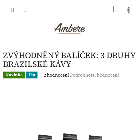
Přejít
NÁKU
na
obsah
KOŠÍK
ZVÝHODNĚNÝ BALÍČEK: 3 DRUHY
BRAZILSKÉ KÁVY
Průměrné
2 hodnocení
Podrobnosti hodnocení
Novinka
Tip
hodnocení
produktu
je
5,0
z
5
hvězdiček.