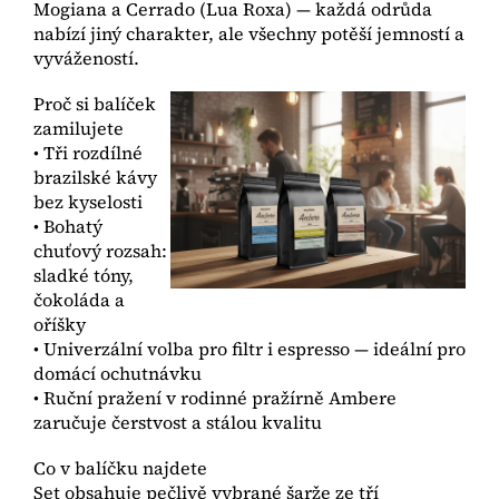
Mogiana a Cerrado (Lua Roxa) — každá odrůda
nabízí jiný charakter, ale všechny potěší jemností a
vyvážeností.
Proč si balíček
zamilujete
• Tři rozdílné
brazilské kávy
bez kyselosti
• Bohatý
chuťový rozsah:
sladké tóny,
čokoláda a
oříšky
• Univerzální volba pro filtr i espresso — ideální pro
domácí ochutnávku
• Ruční pražení v rodinné pražírně Ambere
zaručuje čerstvost a stálou kvalitu
Co v balíčku najdete
Set obsahuje pečlivě vybrané šarže ze tří