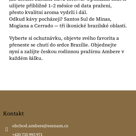
užijete přibližně 1–2 měsíce od data pražení,
přesto kvalitní aroma vydrží i dál.
Odkud kávy pocházejí? Santos Sul de Minas,
Mogiana a Cerrado — tři ikonické brazilské oblasti.
Vyberte si ochutnávku, objevte svého favorita a
přeneste se chutí do srdce Brazílie. Objednejte
nyní a zažijte českou rodinnou pražírnu Ambere v
každém šálku.
Z
á
p
a
Kontakt
t
í
obchod.ambere
@
seznam.cz
+420 735 993 971