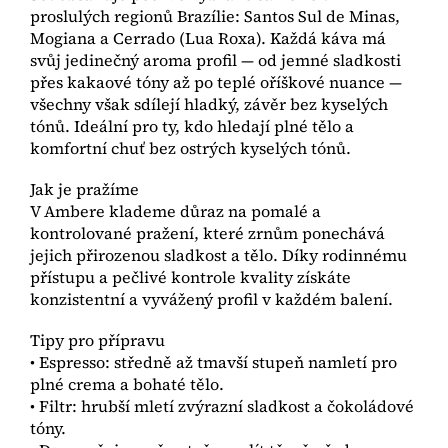
proslulých regionů Brazílie: Santos Sul de Minas,
Mogiana a Cerrado (Lua Roxa). Každá káva má
svůj jedinečný aroma profil — od jemné sladkosti
přes kakaové tóny až po teplé oříškové nuance —
všechny však sdílejí hladký, závěr bez kyselých
tónů. Ideální pro ty, kdo hledají plné tělo a
komfortní chuť bez ostrých kyselých tónů.
Jak je pražíme
V Ambere klademe důraz na pomalé a
kontrolované pražení, které zrnům ponechává
jejich přirozenou sladkost a tělo. Díky rodinnému
přístupu a pečlivé kontrole kvality získáte
konzistentní a vyvážený profil v každém balení.
Tipy pro přípravu
• Espresso: středně až tmavší stupeň namletí pro
plné crema a bohaté tělo.
• Filtr: hrubší mletí zvýrazní sladkost a čokoládové
tóny.