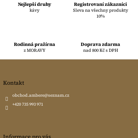
c
Nejlepší druhy
Registrovaní zákazníci
í
kávy
Sleva na všechny produkty
p
10%
r
v
k
y
Rodinná pražírna
Doprava zdarma
v
z MORAVY
nad 800 Kč s DPH
ý
p
Z
i
á
s
u
p
a
Kontakt
t
í
obchod.ambere
@
seznam.cz
+420 735 993 971
Informace pro vás