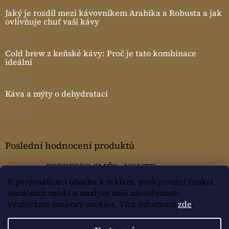
Jaký je rozdíl mezi kávovníkem Arabika a Robusta a jak
ovlivňuje chuť vaší kávy
9.7.2026
Cold brew z keňské kávy: Proč je tato kombinace
ideální
22.6.2026
Káva a mýty o dehydrataci
14.6.2026
Poslední hodnocení produktů
ESPRESSO SMĚS - VONTE
Žaneta Mušková
|
K personalizaci obsahu a reklam, poskytování funkcí
Hodnocení produktu je 5 z 5 hvězdiček.
sociálních médií a analýze naší návštěvnosti
využíváme soubory cookies. Více informací
zde
.
Vytvořil Shoptet